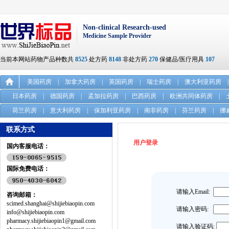
Non-clinical Research-used
Medicine Sample Provider
当前本网站药物产品种数共
8525
处方药
8148
非处方药
270
保健品/医疗用具
107
美国药房
|
加拿大药房
|
英国药房
|
瑞士药房
|
澳大利亚药房
|
日本药房
|
德国药房
|
孟加拉药房
|
巴西药房
|
欧洲共同体药房
|
荷兰药房
|
意大利药房
|
保加利亚药房
|
南非药房
|
芬兰药房
|
挪
联系方式
用户登录
国内客服电话：
国际免费电话：
请输入Email:
咨询邮箱：
scimed.shanghai@shijiebiaopin.com
请输入密码:
info@shijiebiaopin.com
pharmacy.shijiebiaopin1@gmail.com
请输入验证码: