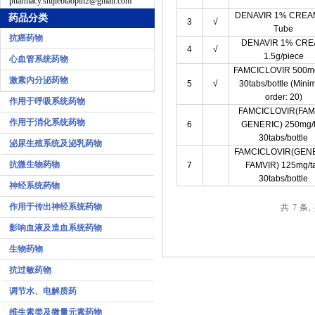
pharmacy.shijiebiaopin2@gmail.com
DENAVIR 1% CREA
药品分类
3
√
Tube
抗癌药物
DENAVIR 1% CR
4
√
1.5g/piece
心血管系统药物
FAMCICLOVIR 500mg
激素内分泌药物
5
√
30tabs/bottle (Min
order: 20)
作用于呼吸系统药物
FAMCICLOVIR(FAM
作用于消化系统药物
6
GENERIC) 250mg/
30tabs/bottle
泌尿生殖系统及泌乳药物
FAMCICLOVIR(GEN
抗微生物药物
7
FAMVIR) 125mg/t
30tabs/bottle
神经系统药物
作用于传出神经系统药物
共 7 条,
影响血液及造血系统药物
生物药物
抗过敏药物
调节水、电解质药
维生素类及微量元素药物