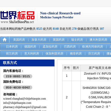
Non-clinical Research-used
Medicine Sample Provider
当前本网站药物产品种数共
8525
处方药
8148
非处方药
270
保健品/医疗用具
107
美国药房
|
加拿大药房
|
英国药房
|
瑞士药房
|
澳大利亚药房
|
日本药房
|
德国药房
|
孟加拉药房
|
巴西药房
|
欧洲共同体药房
|
荷兰药房
|
意大利药房
|
保加利亚药房
|
南非药房
|
芬兰药房
|
挪
联系方式
序号
照片
原产地英文名
国内客服电话：
Zovirax® I.V. INFU
1
Injection 500mg 
国际免费电话：
SHINGRIX 50MCG/0
(100MG/1ML)
咨询邮箱：
2
0.5ML/VIAL/BO
scimed.shanghai@shijiebiaopin.com
(*Temperature Requir
info@shijiebiaopin.com
Cold Chain 2 - 8 °
pharmacy.shijiebiaopin1@gmail.com