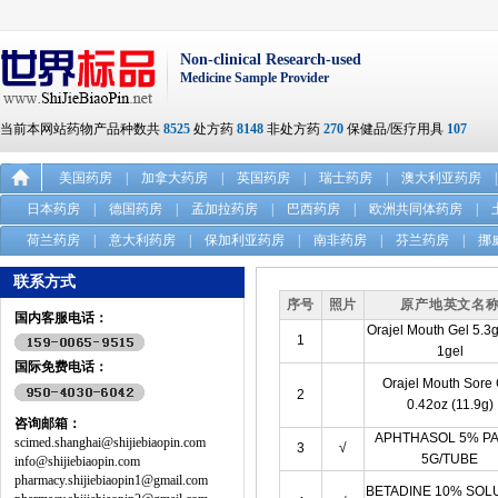
Non-clinical Research-used
Medicine Sample Provider
当前本网站药物产品种数共
8525
处方药
8148
非处方药
270
保健品/医疗用具
107
美国药房
|
加拿大药房
|
英国药房
|
瑞士药房
|
澳大利亚药房
|
日本药房
|
德国药房
|
孟加拉药房
|
巴西药房
|
欧洲共同体药房
|
荷兰药房
|
意大利药房
|
保加利亚药房
|
南非药房
|
芬兰药房
|
挪
联系方式
序号
照片
原产地英文名
国内客服电话：
Orajel Mouth Gel 5.3
1
1gel
国际免费电话：
Orajel Mouth Sore
2
0.42oz (11.9g)
咨询邮箱：
APHTHASOL 5% P
scimed.shanghai@shijiebiaopin.com
3
√
5G/TUBE
info@shijiebiaopin.com
pharmacy.shijiebiaopin1@gmail.com
BETADINE 10% SOL