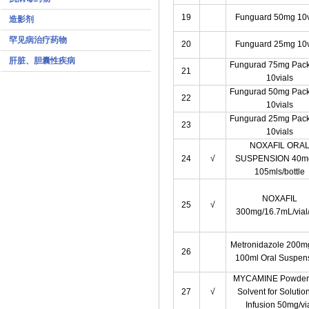
19
Funguard 50mg 10v
造影剂
罕见病治疗药物
20
Funguard 25mg 10v
肝脏、胆囊性疾病
Fungurad 75mg Pack 
21
10vials
Fungurad 50mg Pack 
22
10vials
Fungurad 25mg Pack 
23
10vials
NOXAFIL ORA
24
√
SUSPENSION 40m
105mls/bottle
NOXAFIL
25
√
300mg/16.7mL/vial
Metronidazole 200m
26
100ml Oral Suspen
MYCAMINE Powder
27
√
Solvent for Solution
Infusion 50mg/vi