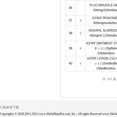
FLUCONAZOLE-D
36
200mg/100ml/b
GYNO-TRAVOG
37
√
600mg/ovule/bo
NOXAFIL SUSPEN
38
√
40mg/ml 123mls/bo
ASTAT OINTMENT 
39
√
タット) 10g/tub
10tubes/box
ASTAT LOTION 1%
40
√
ット) 10ml/bottl
10bottles/box
共 102 条
订购表单下载
Copyrights © 2010,2011,2012 www.ShiJieBiaoPin.com, Inc., All rights Reserved www.ShiJie