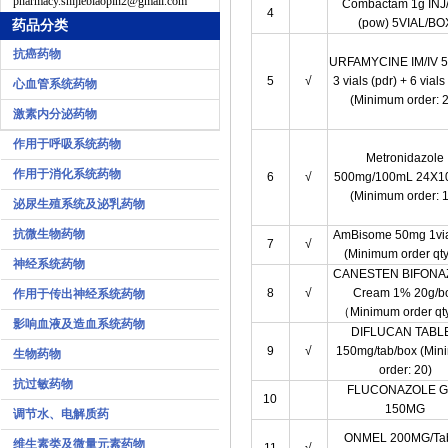
pharmacy.shijiebiaopin2@gmail.com
Combactam 1g INJ
4
(pow) 5VIAL/BO
药品分类
抗癌药物
URFAMYCINE IM/IV 
5
√
3 vials (pdr) + 6 vials
心血管系统药物
(Minimum order: 
激素内分泌药物
作用于呼吸系统药物
Metronidazole
作用于消化系统药物
6
√
500mg/100mL 24X
(Minimum order: 
泌尿生殖系统及泌乳药物
抗微生物药物
AmBisome 50mg 1via
7
√
(Minimum order qty
神经系统药物
CANESTEN BIFONA
8
√
Cream 1% 20g/b
作用于传出神经系统药物
（Minimum order qt
影响血液及造血系统药物
DIFLUCAN TABL
9
√
150mg/tab/box (Mi
生物药物
order: 20)
抗过敏药物
FLUCONAZOLE 
10
150MG
调节水、电解质药
ONMEL 200MG/Tab
维生素类及微量元素药物