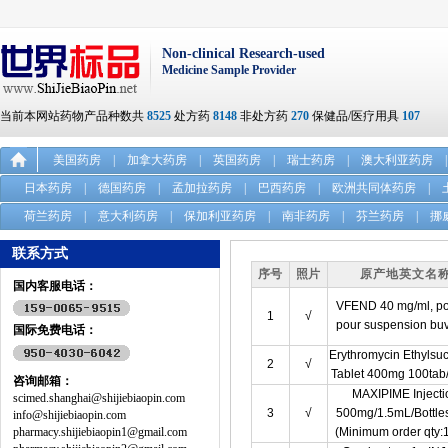
Non-clinical Research-used
Medicine Sample Provider
当前本网站药物产品种数共
8525
处方药
8148
非处方药
270
保健品/医疗用具
107
美国药房
|
加拿大药房
|
英国药房
|
瑞士药房
|
澳大利亚药房
|
日本药房
|
德国药房
|
孟加拉药房
|
巴西药房
|
欧洲共同体药房
|
荷兰药房
|
意大利药房
|
保加利亚药房
|
南非药房
|
芬兰药房
|
挪
联系方式
序号
照片
原产地英文名
国内客服电话：
VFEND 40 mg/ml, p
1
√
pour suspension bu
国际免费电话：
Erythromycin Ethylsuc
2
√
Tablet 400mg 100tab/
咨询邮箱：
MAXIPIME Injecti
scimed.shanghai@shijiebiaopin.com
3
√
500mg/1.5mL/Bottle
info@shijiebiaopin.com
pharmacy.shijiebiaopin1@gmail.com
(Minimum order qty