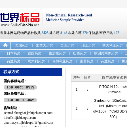
Non-clinical Research-used
Medicine Sample Provider
当前本网站药物产品种数共
8525
处方药
8148
非处方药
270
保健品/医疗用具
107
美国药房
|
加拿大药房
|
英国药房
|
瑞士药房
|
澳大利亚药房
|
日本药房
|
德国药房
|
孟加拉药房
|
巴西药房
|
欧洲共同体药房
|
荷兰药房
|
意大利药房
|
保加利亚药房
|
南非药房
|
芬兰药房
|
挪
联系方式
序号
照片
原产地英文名
国内客服电话：
PITOCIN 10units/
1
√
25ml/vial
国际免费电话：
Syntocinon 10iu/1mL 
1mL (Minimum ord
咨询邮箱：
2
√
qty:100) （*Cold Stor
scimed.shanghai@shijiebiaopin.com
8°C）
info@shijiebiaopin.com
pharmacy.shijiebiaopin1@gmail.com