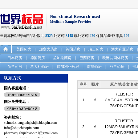
Non-clinical Research-used
Medicine Sample Provider
当前本网站药物产品种数共
8525
处方药
8148
非处方药
270
保健品/医疗用具
107
美国药房
|
加拿大药房
|
英国药房
|
瑞士药房
|
澳大利亚药房
|
日本药房
|
德国药房
|
孟加拉药房
|
巴西药房
|
欧洲共同体药房
|
荷兰药房
|
意大利药房
|
保加利亚药房
|
南非药房
|
芬兰药房
|
挪
联系方式
序号
照片
原产地英文名称
国内客服电话：
RELISTOR
1
√
8MG/0.4ML/SYRI
国际免费电话：
7SYRINGES/KIT
咨询邮箱：
RELISTOR
scimed.shanghai@shijiebiaopin.com
2
√
12MG/0.6ML/SYRI
info@shijiebiaopin.com
7SYRINGES/KIT
pharmacy.shijiebiaopin1@gmail.com