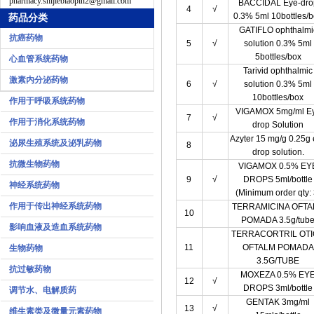
pharmacy.shijiebiaopin2@gmail.com
BACCIDAL Eye-dro
4
√
0.3% 5ml 10bottles/
药品分类
GATIFLO ophthalmi
抗癌药物
5
√
solution 0.3% 5ml
5bottles/box
心血管系统药物
Tarivid ophthalmic
激素内分泌药物
6
√
solution 0.3% 5ml
10bottles/box
作用于呼吸系统药物
VIGAMOX 5mg/ml E
7
√
作用于消化系统药物
drop Solution
Azyter 15 mg/g 0.25g
泌尿生殖系统及泌乳药物
8
drop solution.
抗微生物药物
VIGAMOX 0.5% EY
9
√
DROPS 5ml/bottle
神经系统药物
(Minimum order qty: 
作用于传出神经系统药物
TERRAMICINA OFT
10
POMADA 3.5g/tub
影响血液及造血系统药物
TERRACORTRIL OT
11
OFTALM POMADA
生物药物
3.5G/TUBE
抗过敏药物
MOXEZA 0.5% EY
12
√
DROPS 3ml/bottle
调节水、电解质药
GENTAK 3mg/ml
13
√
维生素类及微量元素药物