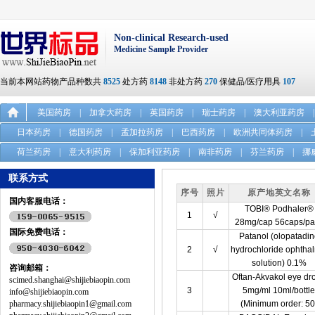
Non-clinical Research-used
Medicine Sample Provider
当前本网站药物产品种数共
8525
处方药
8148
非处方药
270
保健品/医疗用具
107
美国药房
|
加拿大药房
|
英国药房
|
瑞士药房
|
澳大利亚药房
|
日本药房
|
德国药房
|
孟加拉药房
|
巴西药房
|
欧洲共同体药房
|
荷兰药房
|
意大利药房
|
保加利亚药房
|
南非药房
|
芬兰药房
|
挪
联系方式
序号
照片
原产地英文名称
国内客服电话：
TOBI® Podhaler®
1
√
28mg/cap 56caps/pa
国际免费电话：
Patanol (olopatadi
2
√
hydrochloride ophtha
solution) 0.1%
咨询邮箱：
Oftan-Akvakol eye dr
scimed.shanghai@shijiebiaopin.com
3
5mg/ml 10ml/bottl
info@shijiebiaopin.com
pharmacy.shijiebiaopin1@gmail.com
(Minimum order: 50