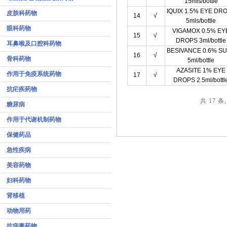
15mls/bottle
IQUIX 1.5% EYE DR
皮肤科药物
14
√
5mls/bottle
眼科药物
VIGAMOX 0.5% EY
15
√
DROPS 3ml/bottle
耳鼻喉及口腔科药物
BESIVANCE 0.6% S
16
√
骨科药物
5ml/bottle
AZASITE 1% EYE
作用于免疫系统药物
17
√
DROPS 2.5ml/bottl
抗疟疾药物
共 17 条,
糖尿病
作用于代谢机制药物
保健药品
急性疾病
美容药物
妇科药物
肾移植
动物用药
抗病毒药物