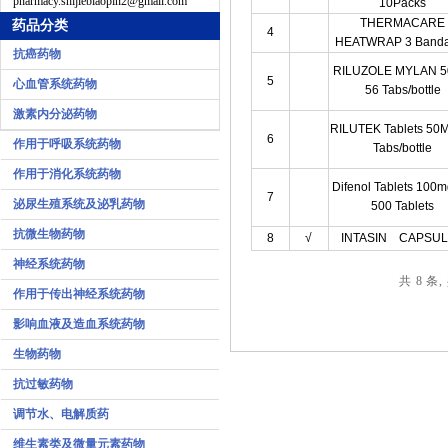
pharmacy.shijiebiaopin2@gmail.com
10Packs
THERMACARE
药品分类
4
HEATWRAP 3 Band
抗癌药物
RILUZOLE MYLAN 
5
心血管系统药物
56 Tabs/bottle
激素内分泌药物
RILUTEK Tablets 50
6
作用于呼吸系统药物
Tabs/bottle
作用于消化系统药物
Difenol Tablets 100
7
泌尿生殖系统及泌乳药物
500 Tablets
抗微生物药物
8
√
INTASIN CAPSU
神经系统药物
共 8 条,
作用于传出神经系统药物
影响血液及造血系统药物
生物药物
抗过敏药物
调节水、电解质药
维生素类及微量元素药物