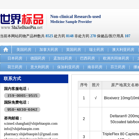
Non-clinical Research-used
Medicine Sample Provider
当前本网站药物产品种数共
8525
处方药
8148
非处方药
270
保健品/医疗用具
107
美国药房
|
加拿大药房
|
英国药房
|
瑞士药房
|
澳大利亚药房
|
日本药房
|
德国药房
|
孟加拉药房
|
巴西药房
|
欧洲共同体药房
|
荷兰药房
|
意大利药房
|
保加利亚药房
|
南非药房
|
芬兰药房
|
挪
联系方式
序号
照片
原产地英文名
国内客服电话：
1
√
Bloxiverz 10mg/10ml
国际免费电话：
Deltaran® 200m
咨询邮箱：
2
50coated tab/bo
scimed.shanghai@shijiebiaopin.com
info@shijiebiaopin.com
pharmacy.shijiebiaopin1@gmail.com
TripleFlex 80 Caplets
3